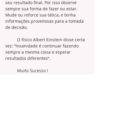
seu resultado final. Por isso observe 
sempre sua forma de fazer ou estar. 
Mude ou reforce sua tática, e tenha 
informações proveitosas para a tomada 
de decisão. 
	O físico Albert Einstein disse certa 
vez: “Insanidade é continuar fazendo 
sempre a mesma coisa e esperar 
resultados diferentes”.
	Muito Sucesso !
Por: Augusto Pitancó.
 Profissional de 
Marketing, Consultor Empresarial, 
Palestrante e Docente. Graduado em 
Marketing, com Pós Graduação em 
Gestão de Recursos Humanos pela 
UNINTER do Paraná e em Educação a 
Distância: Planejamento, Implantação e 
Gestão pelo Claretiano - Centro 