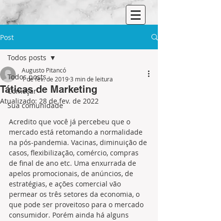
Post
Todos posts
Augusto Pitancó
Todos posts
1 de fev. de 2019
3 min de leitura
Táticas de Marketing
Começar
Atualizado:
28 de fev. de 2022
Sua comunidade
Acredito que você já percebeu que o 
mercado está retomando a normalidade 
na pós-pandemia. Vacinas, diminuição de 
casos, flexibilização, comércio, compras 
de final de ano etc. Uma enxurrada de 
apelos promocionais, de anúncios, de 
estratégias, e ações comercial vão 
permear os três setores da economia, o 
que pode ser proveitoso para o mercado 
consumidor. Porém ainda há alguns 