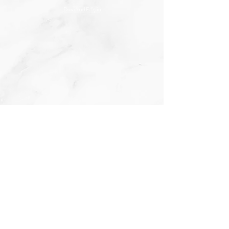
Download Edição
WN TREINAMENTO E CONSULTORIA | REVISTA
FALANDO DE NEGÓCIOS
Unidade SUL - 11 98231 9921 | Unidade NORTE - 95 99133 4737
www.falandodenegociosbr.com.br
e-mail:
contato@falandodenegociosbr.com.br