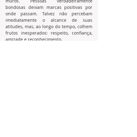
muros. Pessoas verdadeiramente 
bondosas deixam marcas positivas por 
onde passam. Talvez não percebam 
imediatamente o alcance de suas 
atitudes, mas, ao longo do tempo, colhem 
frutos inesperados: respeito, confiança, 
amizade e reconhecimento.
Jean de La Bruyère observou que 
“a 
polidez nem sempre inspira a bondade, 
a equidade, a complacência, a gratidão; 
mas, pelo menos, dá-lhes a aparência e 
faz aparecer o homem por fora como 
deveria ser por dentro.”
 Essa reflexão 
lembra que, mesmo quando a bondade 
não nasce de forma espontânea, cultivar 
atitudes de respeito e educação pode 
abrir caminho para que ela floresça.
No fim das contas, a vida é um grande 
campo de semeadura. Cada gesto, cada 
palavra e cada atitude representam 