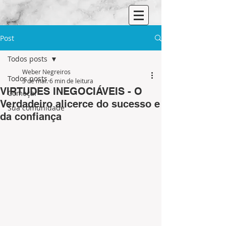
Post
Todos posts
Weber Negreiros
Todos posts
3 de mai.
6 min de leitura
VIRTUDES INEGOCIÁVEIS - O
Começar
Verdadeiro alicerce do sucesso e
Sua comunidade
da confiança