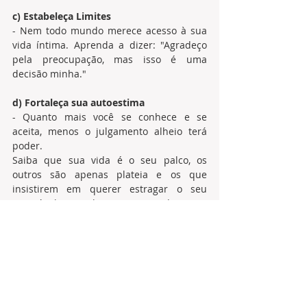
c) Estabeleça Limites
- Nem todo mundo merece acesso à sua 
vida íntima. Aprenda a dizer: "Agradeço 
pela preocupação, mas isso é uma 
decisão minha." 
d) Fortaleça sua autoestima 
- Quanto mais você se conhece e se 
aceita, menos o julgamento alheio terá 
poder. 
Saiba que sua vida é o seu palco, os 
outros são apenas plateia e os que 
insistirem em querer estragar o seu 
espetáculo o coloque no picadeiro na 
função de palhaços, pois só serviram de 
motivo de riso ao mundo. 
As opiniões alheias sempre existirão, mas 
quem decide o peso que terão em sua 
vida é você. Algumas merecem reflexão; 
outras, apenas um sorriso e um 