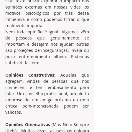
Este texto busca explorar o impacto das 
opiniões externas em nossas vidas, os 
motivos psicológicos por trás dessa 
influência e como podemos filtrar o que 
realmente importa. 
Nem toda opinião é igual. Algumas vêm 
de pessoas que genuinamente se 
importam e desejam nos ajudar; outras 
são projeções de inseguranças, inveja ou 
puro entretenimento alheio. Podemos 
subdividí-las em: 
Opiniões Construtivas:
 Aquelas que 
agregam, vindas de pessoas que nos 
conhecem e têm embasamento para 
falar. Um conselho profissional, um alerta 
amoroso de um amigo próximo ou uma 
crítica bem-intencionada podem ser 
valiosos. 
Opiniões Orientativas
 (Mas Nem Sempre 
Úteis):  Muitas vezes, as pessoas opinam 