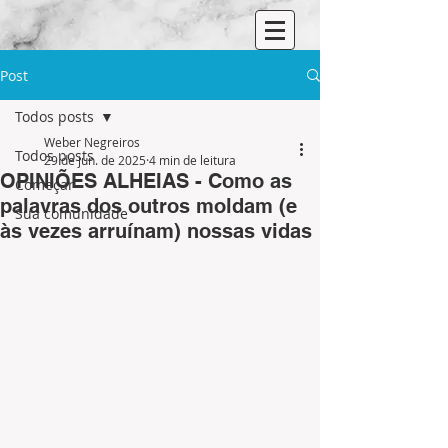
Post
Todos posts
Weber Negreiros
Todos posts
29 de jun. de 2025
4 min de leitura
OPINIÕES ALHEIAS - Como as
Começar
palavras dos outros moldam (e
Sua comunidade
às vezes arruínam) nossas vidas