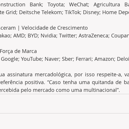
nstruction Bank; Toyota; WeChat; Agricultura B
te Grid; Deitsche Telekom; TikTok; Disney; Home Dep
sceram | Velocidade de Crescimento
Kakao; AMD; BYD; Nvidia; Twitter; AstraZeneca; Coup
 Força de Marca
Google; YouTube; Naver; Sber; Ferrari; Amazon; Deloi
 assinatura mercadológica, por isso respeite-a, val
ferência positiva. “Caso tenha uma quitanda de ban
percebida pelo mercado como uma multinacional”.