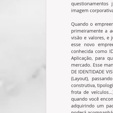
questionamentos 
imagem corporativa
Quando o empreend
primeiramente a a
visão e valores, e
esse novo empree
conhecida como I
Aplicação, para q
mercado. Esse man
DE IDENTIDADE VISU
(Layout), passand
construtiva, tipolog
frota de veículos.
quando você encome
adquirindo um pac
poderá acompanhá-l