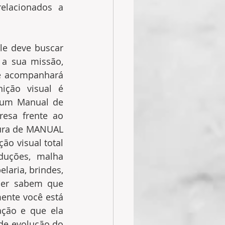
lacionados a 
e deve buscar 
a sua missão, 
ue acompanhará 
ção visual é 
um Manual de 
esa frente ao 
ura de MANUAL 
o visual total 
duções, malha 
laria, brindes, 
uer sabem que 
nte você está 
ção e que ela 
de evolução do 