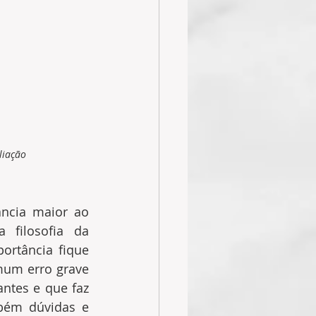
liação 
cia maior ao 
filosofia da 
rtância fique 
mum erro grave 
ntes e que faz 
ém dúvidas e 