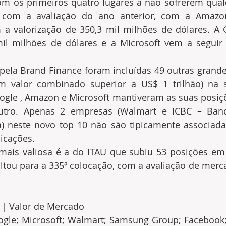
om os primeiros quatro lugares a não sofrerem qual
 com a avaliação do ano anterior, com a Amazon
a valorização de 350,3 mil milhões de dólares. A G
il milhões de dólares e a Microsoft vem a seguir 
.
 pela Brand Finance foram incluídas 49 outras grand
m valor combinado superior a US$ 1 trilhão) na su
le , Amazon e Microsoft mantiveram as suas posiçõe
ro. Apenas 2 empresas (Walmart e ICBC – Banco 
) neste novo top 10 não são tipicamente associadas
icações.
 mais valiosa é a do ITAU que subiu 53 posições em
ltou para a 335ª colocação, com a avaliação de merc
s | Valor de Mercado
gle; Microsoft; Walmart; Samsung Group; Facebook; 