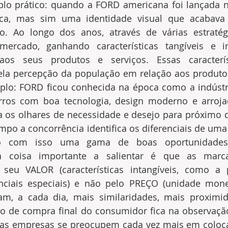
o prático: quando a FORD americana foi lançada n
a, mas sim uma identidade visual que acabava 
. Ao longo dos anos, através de várias estratégia
ercado, ganhando características tangíveis e in
aos seus produtos e serviços. Essas caracterís
la percepção da população em relação aos produtos 
lo: FORD ficou conhecida na época como a indústri
arros com boa tecnologia, design moderno e arrojad
ia os olhares de necessidade e desejo para próximo de
po a concorrência identifica os diferenciais de uma
ndo com isso uma gama de boas oportunidades
a coisa importante a salientar é que as marc
 seu VALOR (características intangíveis, como a 
nciais especiais) e não pelo PREÇO (unidade monetá
am, a cada dia, mais similaridades, mais proximi
ão de compra final do consumidor fica na observação
 as empresas se preocupem cada vez mais em coloca