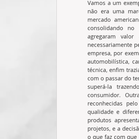
Vamos a um exempl
não era uma marc
mercado americano
consolidando no m
agregaram valor 
necessariamente pe
empresa, por exemp
automobilística, c
técnica, enfim traz
com o passar do tem
superá-la traze
consumidor. Outr
reconhecidas pelo
qualidade e difere
produtos apresent
projetos, e a decis
o que faz com que