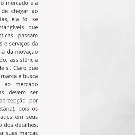
o mercado ela 
de chegar ao 
s, ela foi se 
tangíveis que 
ticas passam 
e serviços da 
a da inovação 
o, assistência 
 si. Claro que 
 marca e busca 
 ao mercado 
as devem ser 
percepção por 
ria), pois os 
dades em seus 
 dos detalhes, 
r suas marcas 