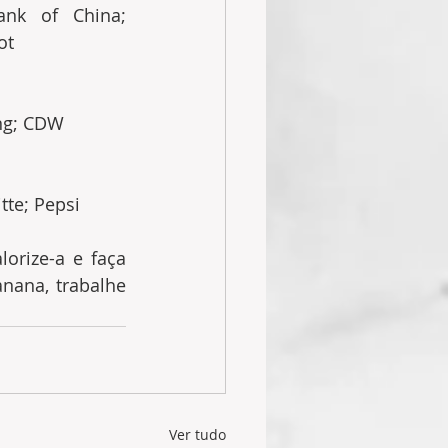
ank of China; 
ot
ang; CDW
tte; Pepsi
orize-a e faça 
ana, trabalhe 
Ver tudo