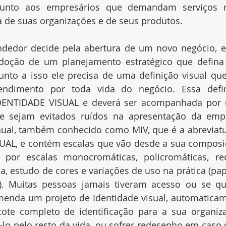
junto aos empresários que demandam serviços re
 de suas organizações e de seus produtos.
edor decide pela abertura de um novo negócio, el
doção de um planejamento estratégico que defina 
 junto a isso ele precisa de uma definição visual q
ndimento por toda vida do negócio. Essa defini
DENTIDADE VISUAL e deverá ser acompanhada por 
ue sejam evitados ruídos na apresentação da empr
ual, também conhecido como MIV, que é a abreviat
AL, e contém escalas que vão desde a sua composiçã
o por escalas monocromáticas, policromáticas, re
ia, estudo de cores e variações de uso na prática (pape
..). Muitas pessoas jamais tiveram acesso ou se q
nda um projeto de Identidade visual, automaticame
ote completo de identificação para a sua organiza
o pelo resto da vida, ou sofrer redesenho em caso 