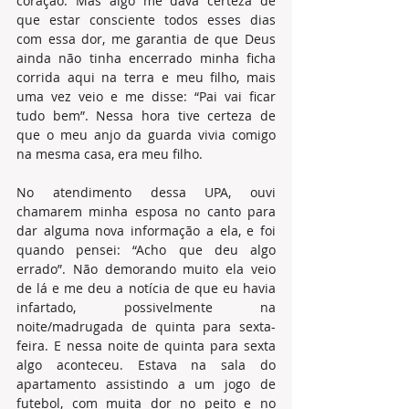
coração. Mas algo me dava certeza de 
que estar consciente todos esses dias 
com essa dor, me garantia de que Deus 
ainda não tinha encerrado minha ficha 
corrida aqui na terra e meu filho, mais 
uma vez veio e me disse: “Pai vai ficar 
tudo bem”. Nessa hora tive certeza de 
que o meu anjo da guarda vivia comigo 
na mesma casa, era meu filho. 
No atendimento dessa UPA, ouvi 
chamarem minha esposa no canto para 
dar alguma nova informação a ela, e foi 
quando pensei: “Acho que deu algo 
errado”. Não demorando muito ela veio 
de lá e me deu a notícia de que eu havia 
infartado, possivelmente na 
noite/madrugada de quinta para sexta-
feira. E nessa noite de quinta para sexta 
algo aconteceu. Estava na sala do 
apartamento assistindo a um jogo de 
futebol, com muita dor no peito e no 