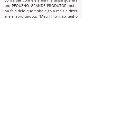
conversar com ele e ele me disse que era 
um PEQUENO GRANDE PRODUTOR, notei 
na fala dele que tinha algo a mais a dizer 
e ele aprofundou: “Meu filho, não tenho 
muitas coisas, mas tenho o suficiente 
para viver e deixar para os meus filhos. O 
que tenho ganhei com o meu trabalho, 
por isso me considero GRANDE. Tem tanta 
gente que tem tanta coisa, mas é tão 
PEQUENO que prefiro ser um PEQUENO 
GRANDE, dormindo tranquilo e podendo 
acordar sem ter vergonha de nada”. Seu 
Cícero já estava há 100 dias na UTI, 
quando tive alta.
Hoje, estou completando praticamente 
um mês de infartado e aos poucos 
retomando minhas atividades, mas 
descobri nesses dias de recuperação que 
quando estamos pertos de quem 
amamos, em especial os nossos filhos, 
tendemos a enfrentar desafios, sejam eles 