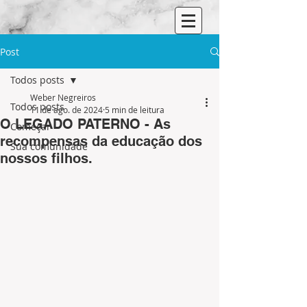
Post
Todos posts
Weber Negreiros
Todos posts
11 de ago. de 2024
5 min de leitura
O LEGADO PATERNO - As
Começar
recompensas da educação dos
Sua comunidade
nossos filhos.