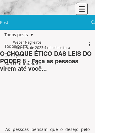
Post
Todos posts
Weber Negreiros
Todos posts
13 de fev. de 2023
4 min de leitura
O CHOQUE ÉTICO DAS LEIS DO
Começar
PODER 8 - Faça as pessoas
Sua comunidade
virem até você...
As pessoas pensam que o desejo pelo 