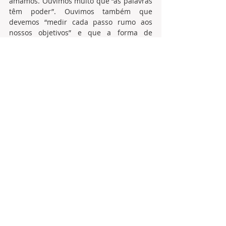
amamos. Ouvimos muito que “as palavras 
têm poder”. Ouvimos também que 
devemos “medir cada passo rumo aos 
nossos objetivos” e que a forma de 
agirmos vai gerar o que chamamos de 
reputação que estará ligado diretamente 
ao caráter e ao posicionamento que 
queremos ter frente ao mundo.   
Fechando esse nosso oitavo artigo sobre 
as 48 LEIS DO PODER faria apenas 
algumas adaptações, baseada nos 
argumentos acima apresentados:
Faça as pessoas virem até você – as atrai 
pelas suas 
qualidades e não pelos defeitos
Chame o outro para fazer parte do seu 
time, fazer parte do seu projeto, sonhar 
junto com você. Quando você serve de 
exemplo, os outros começam a agir 
querendo reproduzir suas habilidades e 
competências. Faça com que seus 