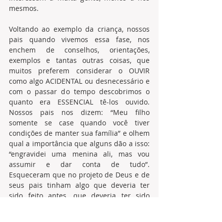
mesmos.
Voltando ao exemplo da criança, nossos 
pais quando vivemos essa fase, nos 
enchem de conselhos, orientações, 
exemplos e tantas outras coisas, que 
muitos preferem considerar o OUVIR 
como algo ACIDENTAL ou desnecessário e 
com o passar do tempo descobrimos o 
quanto era ESSENCIAL tê-los ouvido. 
Nossos pais nos dizem: “Meu filho 
somente se case quando você tiver 
condições de manter sua família” e olhem 
qual a importância que alguns dão a isso: 
“engravidei uma menina ali, mas vou 
assumir e dar conta de tudo”. 
Esqueceram que no projeto de Deus e de 
seus pais tinham algo que deveria ter 
sido feito antes, que deveria ter sido 
levado em consideração como um 
propósito que era estudar enquanto seus 