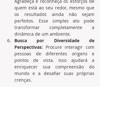
Agradeça e reconheça os esforços de 
quem está ao seu redor, mesmo que 
os resultados ainda não sejam 
perfeitos. Esse simples ato pode 
transformar completamente a 
dinâmica de um ambiente.
Busca por Diversidade de 
Perspectivas:
 Procure interagir com 
pessoas de diferentes origens e 
pontos de vista. Isso ajudará a 
enriquecer sua compreensão do 
mundo e a desafiar suas próprias 
crenças.
A miopia das intenções não é inevitável. 
Embora seja natural que nossa visão de 
mundo seja influenciada por nossas 
experiências, é possível expandi-la e 
torná-la mais inclusiva. Para isso, é 
fundamental cultivar uma postura aberta, 
empática e orientada para o crescimento.