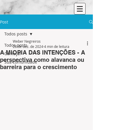
Post
Todos posts
Weber Negreiros
Todos posts
28 de dez. de 2024
4 min de leitura
A MIOPIA DAS INTENÇÕES - A
Começar
perspectiva como alavanca ou
Sua comunidade
barreira para o crescimento